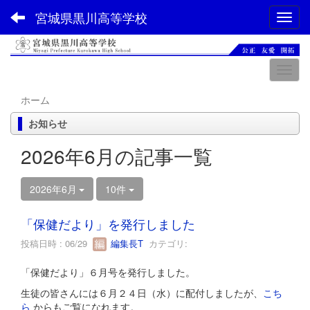
宮城県黒川高等学校
Toggl
ホーム
お知らせ
2026年6月の記事一覧
2026年6月
10件
「保健だより」を発行しました
投稿日時 : 06/29
編集長T
カテゴリ:
「保健だより」６月号を発行しました。
生徒の皆さんには６月２４日（水）に配付しましたが、
こち
ら
からもご覧になれます。