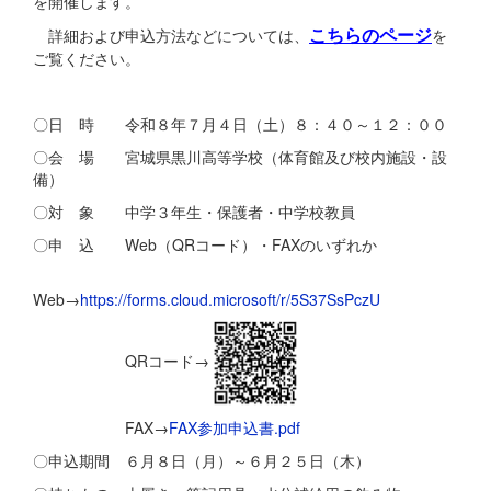
を開催します。
こちらのページ
詳細および申込方法などについては、
を
ご覧ください。
〇日 時 令和８年７月４日（土）８：４０～１２：００
〇会 場 宮城県黒川高等学校（体育館及び校内施設・設
備）
〇対 象 中学３年生・保護者・中学校教員
〇申 込 Web（QRコード）・FAXのいずれか
Web→
https://forms.cloud.microsoft/r/5S37SsPczU
QRコード→
FAX→
FAX参加申込書.pdf
〇申込期間 ６月８日（月）～６月２５日（木）