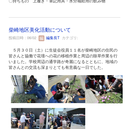
〇持ちもの 上履き・筆記用具・水分補給用の飲み物
柴崎地区美化活動について
投稿日時 : 06/02
編集長T
カテゴリ:
５月３０日（土）に生徒会役員１１名が柴崎地区の住民の
皆さんと協働で花壇への花の移植作業と周辺の除草作業を行
いました。学校周辺の通学路が奇麗になるとともに、地域の
皆さんとの交流も深まりとても有意義な一日でした。