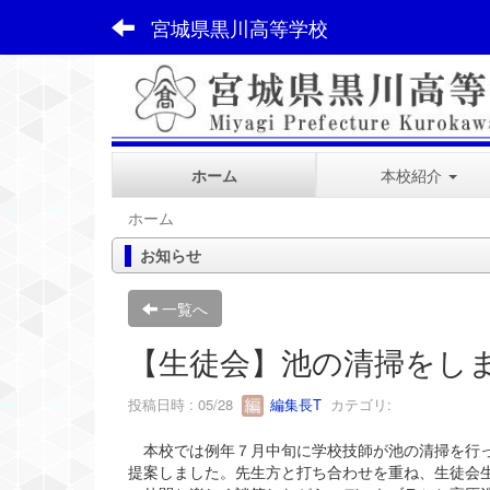
宮城県黒川高等学校
ホーム
本校紹介
ホーム
お知らせ
一覧へ
【生徒会】池の清掃をし
投稿日時 : 05/28
編集長T
カテゴリ:
本校では例年７月中旬に学校技師が池の清掃を行っ
提案しました。先生方と打ち合わせを重ね、生徒会