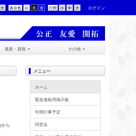
ログイン
表示色
行間
進路・資格
その他
メニュー
ホーム
緊急連絡用掲示板
年間行事予定
同窓会
会から